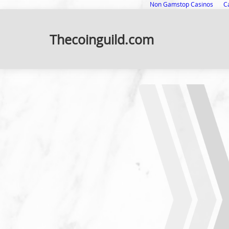
Non Gamstop Casinos
C
Thecoinguild.com